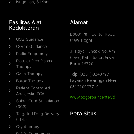
Istiqomah, S.I.Kom.
Fasilitas Alat
Alamat
Kedokteran
Bogor Pain Center RSUD
USG Guidance
Ciawi Bogor
C-Arm Guidance
Jl. Raya Puncak, No. 479
Radio Frequency
Ciawi, Kab. Bogor Jawa
Platelet Rich Plasma
Barat 16720
Therapy
Ozon Therapy
Telp. (0251) 8240797
Layanan Pelanggan Nyeri:
Botox Therapy
081210007719
Patient Controlled
Analgesia (PCA)
www.bogorpaincenter.id
Spinal Cord Stimulation
(SCS)
Peta Situs
Targeted Drug Delivery
(TDD)
Cryotherapy
PLDD (Percutaneous