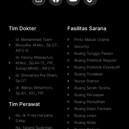
Tim Dokter
Fasilitas Sarana
dr. Mohammad Tsani
Pintu Masuk Utama
Musyafa, M.Kes., Sp.OT.,
Security
AIFO-K.
Ruang Tunggu Pasien
dr. Henny Widyastuti,
Ruang Poliklinik Reguler
M.Kes., Sp.An-TI., FIP.,
Ruang Poliklinik Eksekutif
Subsp.MN(K)., AIFO-K.
Ruang Tindakan
dr. Dhevariza Pra Dhani,
Sp.OT.
Nurse Station
dr. Wahyu Bimantoro,
Ruang Serah Terima
Sp.An., KIC., FIP.
Ruang Persiapan
Ruang Pemulihan
Tim Perawat
Ruang Depo Farmasi
Ns. Iik Frida Haryana,
Ruang Linen
S.Kep.
Ruang Kelas
Ns. Tatang Sudirman,