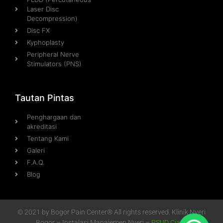
Laser Disc
Decompression)
Disc FX
Kyphoplasty
Peripheral Nerve
Stimulators (PNS)
Tautan Pintas
Penghargaan dan
akreditasi
Tentang Kami
Galeri
F.A.Q.
Blog
© 2021 by Bogor Pain Center® All rights reserved. Klinik Nyeri
Bogor – Instalasi Manajemen Nyeri –
RSUD Ciawi