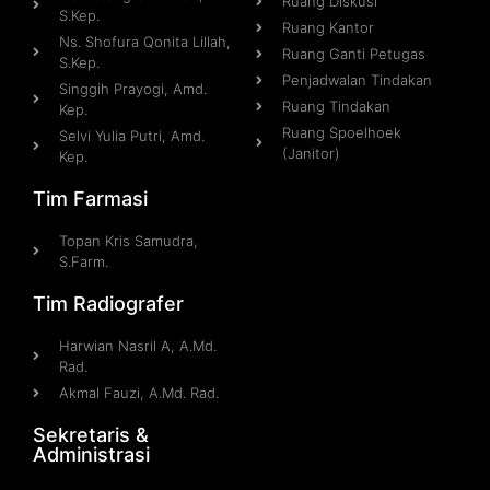
Ruang Diskusi
S.Kep.
Ruang Kantor
Ns. Shofura Qonita Lillah,
Ruang Ganti Petugas
S.Kep.
Penjadwalan Tindakan
Singgih Prayogi, Amd.
Ruang Tindakan
Kep.
Ruang Spoelhoek
Selvi Yulia Putri, Amd.
(Janitor)
Kep.​
Tim Farmasi
Topan Kris Samudra,
S.Farm.
Tim Radiografer
Harwian Nasril A, A.Md.
Rad.
Akmal Fauzi, A.Md. Rad.
Sekretaris &
Administrasi