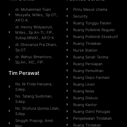
dr. Mohammad Tsani
Pintu Masuk Utama
Musyafa, M.Kes., Sp.OT.,
Security
AIFO-K.
Ruang Tunggu Pasien
dr. Henny Widyastuti,
Ruang Poliklinik Reguler
M.Kes., Sp.An-TI., FIP.,
Ruang Poliklinik Eksekutif
Subsp.MN(K)., AIFO-K.
Ruang Tindakan
dr. Dhevariza Pra Dhani,
Sp.OT.
Nurse Station
dr. Wahyu Bimantoro,
Ruang Serah Terima
Sp.An., KIC., FIP.
Ruang Persiapan
Ruang Pemulihan
Tim Perawat
Ruang Depo Farmasi
Ns. Iik Frida Haryana,
Ruang Linen
S.Kep.
Ruang Kelas
Ns. Tatang Sudirman,
Ruang Diskusi
S.Kep.
Ruang Kantor
Ns. Shofura Qonita Lillah,
Ruang Ganti Petugas
S.Kep.
Penjadwalan Tindakan
Singgih Prayogi, Amd.
Ruang Tindakan
Kep.