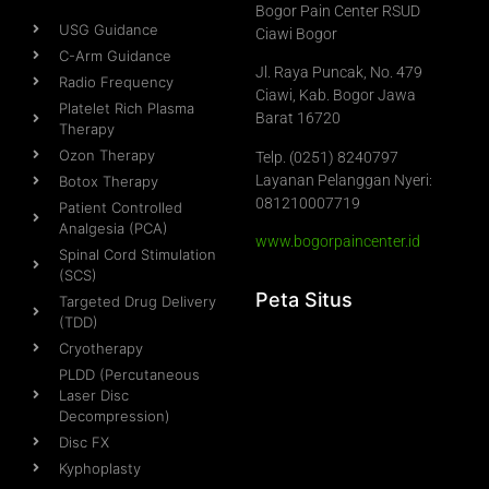
Bogor Pain Center RSUD
USG Guidance
Ciawi Bogor
C-Arm Guidance
Jl. Raya Puncak, No. 479
Radio Frequency
Ciawi, Kab. Bogor Jawa
Platelet Rich Plasma
Barat 16720
Therapy
Ozon Therapy
Telp. (0251) 8240797
Layanan Pelanggan Nyeri:
Botox Therapy
081210007719
Patient Controlled
Analgesia (PCA)
www.bogorpaincenter.id
Spinal Cord Stimulation
(SCS)
Peta Situs
Targeted Drug Delivery
(TDD)
Cryotherapy
PLDD (Percutaneous
Laser Disc
Decompression)
Disc FX
Kyphoplasty