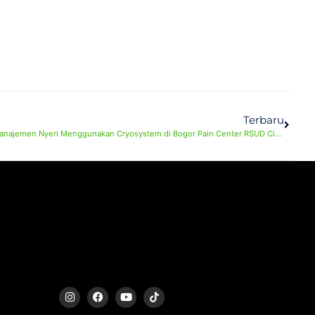
Terbaru
Pertama di Indonesia, Layanan Instalasi Manajemen Nyeri Menggunakan Cryosystem di Bogor Pain Center RSUD Ciawi