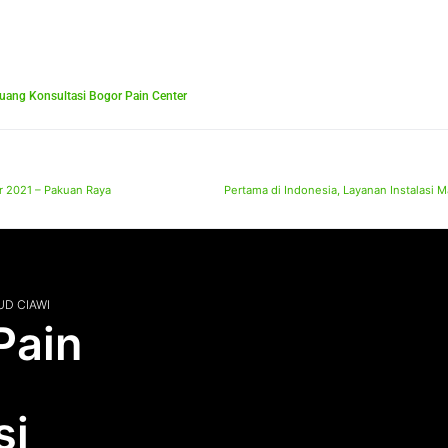
uang Konsultasi Bogor Pain Center
 2021 – Pakuan Raya
UD CIAWI
Pain
si