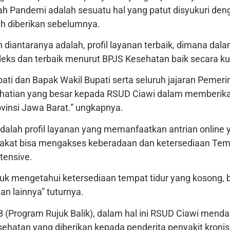
 Pandemi adalah sesuatu hal yang patut disyukuri denga
h diberikan sebelumnya.
n diantaranya adalah, profil layanan terbaik, dimana dala
eks dan terbaik menurut BPJS Kesehatan baik secara ku
Bupati dan Bapak Wakil Bupati serta seluruh jajaran Peme
hatian yang besar kepada RSUD Ciawi dalam memberikan
vinsi Jawa Barat.” ungkapnya.
 adalah profil layanan yang memanfaatkan antrian online
arakat bisa mengakses keberadaan dan ketersediaan Temp
tensive.
uk mengetahui ketersediaan tempat tidur yang kosong,
n lainnya” tuturnya.
RB (Program Rujuk Balik), dalam hal ini RSUD Ciawi menda
hatan yang diberikan kepada penderita penyakit kronis 