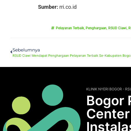
Sumber:
rri.co.id
Pelayanan Terbaik
,
Penghargaan
,
RSUD Ciawi
,
R
Sebelumnya
RSUD Ciawi Mendapat Penghargaan Pelayanan Terbaik Se-Kabupaten Bogor
KLINIK NYERI BOGOR - RS
Bogor 
Center
Instala